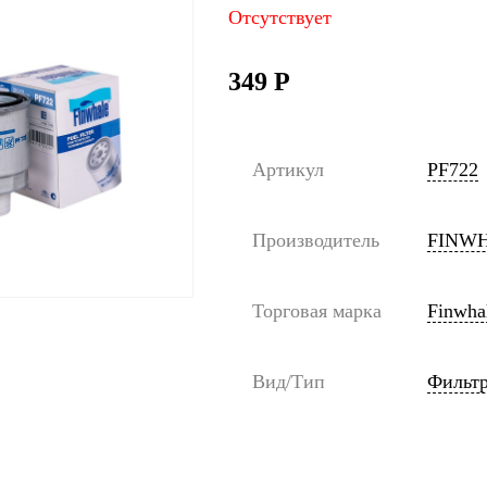
Отсутствует
349
Р
Артикул
PF722
Производитель
FINW
Торговая марка
Finwha
Вид/Тип
Фильт