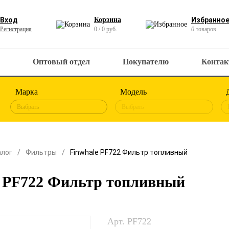
Вход
Корзина
Избранно
Регистрация
0 / 0 руб.
0
товаров
Оптовый отдел
Покупателю
Конта
Марка
Модель
Выбрать
Выбрать
алог
Фильтры
Finwhale PF722 Фильтр топливный
e PF722 Фильтр топливный
Арт. PF722