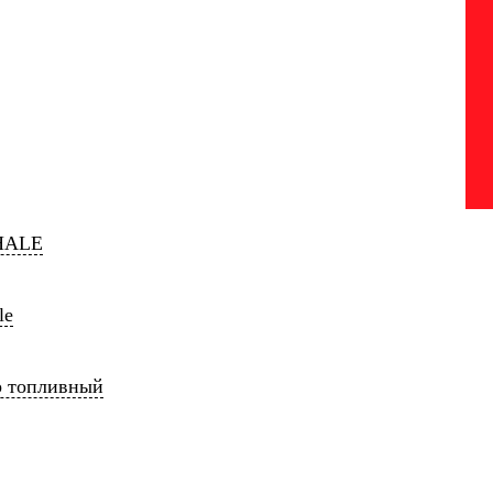
HALE
le
р топливный