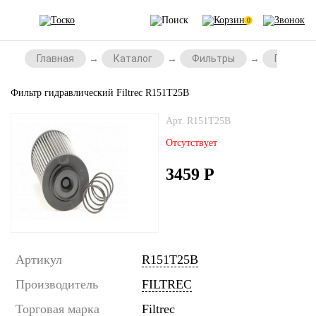
0
Главная
Каталог
Фильтры
Гидравл
Фильтр гидравлический Filtrec R151T25B
Арт. R151T25B
Отсутствует
3459
Р
Артикул
R151T25B
Производитель
FILTREC
Торговая марка
Filtrec