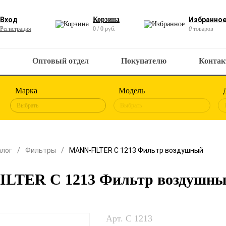
Вход
Корзина
Избранно
Регистрация
0 / 0 руб.
0
товаров
Оптовый отдел
Покупателю
Конта
Марка
Модель
Выбрать
Выбрать
алог
Фильтры
MANN-FILTER C 1213 Фильтр воздушный
LTER C 1213 Фильтр воздушн
Арт. C 1213