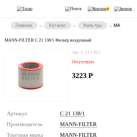
0
Главная
Каталог
Фильтры
MANN-FILTE
MANN-FILTER C 21 138/1 Фильтр воздушный
Арт. C 21 138/1
Отсутствует
3223
Р
Артикул
C 21 138/1
Производитель
MANN-FILTER
Торговая марка
MANN-FILTER