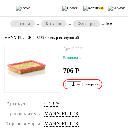
0
Главная
Каталог
Фильтры
MANN-FILTE
MANN-FILTER C 2329 Фильтр воздушный
Арт. C 2329
В наличии
706
Р
-
+
Артикул
C 2329
Производитель
MANN-FILTER
Торговая марка
MANN-FILTER