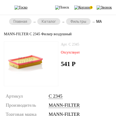
0
Главная
Каталог
Фильтры
MANN-FILTE
MANN-FILTER C 2345 Фильтр воздушный
Арт. C 2345
Отсутствует
541
Р
Артикул
C 2345
Производитель
MANN-FILTER
Торговая марка
MANN-FILTER