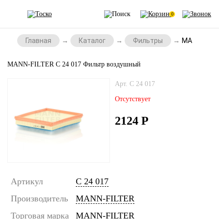
0
Главная
Каталог
Фильтры
MANN-FILTE
MANN-FILTER C 24 017 Фильтр воздушный
Арт. C 24 017
Отсутствует
2124
Р
Артикул
C 24 017
Производитель
MANN-FILTER
Торговая марка
MANN-FILTER