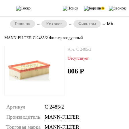
0
Главная
Каталог
Фильтры
MANN-FILTE
MANN-FILTER C 2485/2 Фильтр воздушный
Арт. C 2485/2
Отсутствует
806
Р
Артикул
C 2485/2
Производитель
MANN-FILTER
Торговая марка
MANN-FILTER