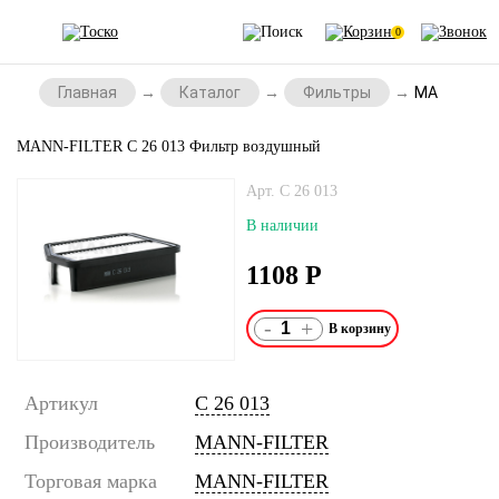
0
Главная
Каталог
Фильтры
MANN-FILTE
MANN-FILTER C 26 013 Фильтр воздушный
Арт. C 26 013
В наличии
1108
Р
-
+
Артикул
C 26 013
Производитель
MANN-FILTER
Торговая марка
MANN-FILTER