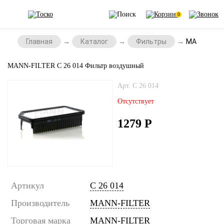
0
Главная
Каталог
Фильтры
MANN-FILTE
MANN-FILTER C 26 014 Фильтр воздушный
Арт. C 26 014
Отсутствует
1279
Р
Артикул
C 26 014
Производитель
MANN-FILTER
Торговая марка
MANN-FILTER