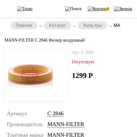
0
Главная
Каталог
Фильтры
MANN-FILTE
MANN-FILTER C 2846 Фильтр воздушный
Арт. C 2846
Отсутствует
1299
Р
Артикул
C 2846
Производитель
MANN-FILTER
Торговая марка
MANN-FILTER