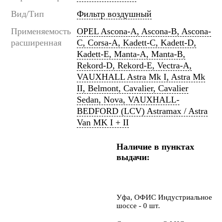
Вид/Тип
Фильтр воздушный
Применяемость
OPEL Ascona-A, Ascona-B, Ascona-
расширенная
C, Corsa-A, Kadett-C, Kadett-D,
Kadett-E, Manta-A, Manta-B,
Rekord-D, Rekord-E, Vectra-A,
VAUXHALL Astra Mk I, Astra Mk
II, Belmont, Cavalier, Cavalier
Sedan, Nova, VAUXHALL-
BEDFORD (LCV) Astramax / Astra
Van MK I + II
Наличие в пунктах
выдачи:
Уфа, ОФИС Индустриальное
шоссе - 0 шт.