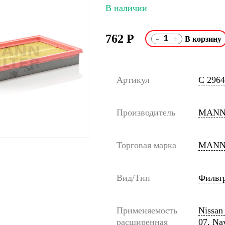
В наличии
762
Р
-
+
Артикул
C 2964
Производитель
MANN
Торговая марка
MANN
Вид/Тип
Фильт
Применяемость
Nissan 
расширенная
07, Na