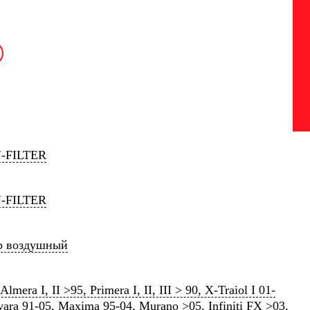
-FILTER
-FILTER
р воздушный
Almera I, II >95, Primera I, II, III > 90, X-Traiol I 01-
vara 91-05, Maxima 95-04, Murano >05, Infiniti FX >03,