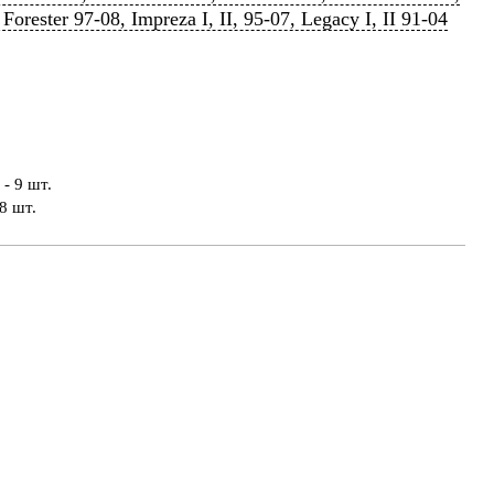
Forester 97-08, Impreza I, II, 95-07, Legacy I, II 91-04
- 9 шт.
8 шт.