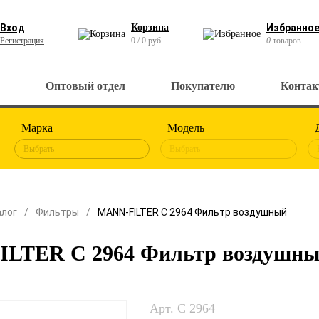
Вход
Корзина
Избранно
Регистрация
0 / 0 руб.
0
товаров
Оптовый отдел
Покупателю
Конта
Марка
Модель
Выбрать
Выбрать
алог
Фильтры
MANN-FILTER C 2964 Фильтр воздушный
LTER C 2964 Фильтр воздушн
Арт. C 2964