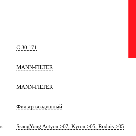
C 30 171
MANN-FILTER
MANN-FILTER
Фильтр воздушный
ая
SsangYong Actyon >07, Kyron >05, Roduis >05