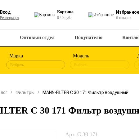
Вход
Корзина
Избранно
Регистрация
0 / 0 руб.
0
товаров
Оптовый отдел
Покупателю
Конта
Марка
Модель
Выбрать
Выбрать
алог
Фильтры
MANN-FILTER C 30 171 Фильтр воздушный
LTER C 30 171 Фильтр воздуш
Арт. C 30 171