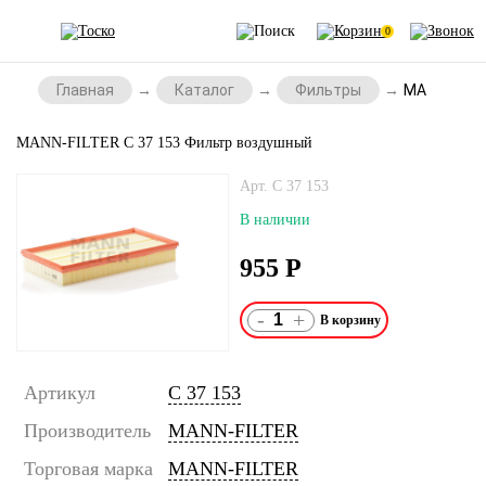
0
Главная
Каталог
Фильтры
MANN-FILTE
MANN-FILTER C 37 153 Фильтр воздушный
Арт. C 37 153
В наличии
955
Р
-
+
Артикул
C 37 153
Производитель
MANN-FILTER
Торговая марка
MANN-FILTER