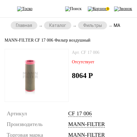
0
Главная
Каталог
Фильтры
MANN-FILTE
MANN-FILTER CF 17 006 Фильтр воздушный
Арт. CF 17 006
Отсутствует
8064
Р
Артикул
CF 17 006
Производитель
MANN-FILTER
Торговая марка
MANN-FILTER