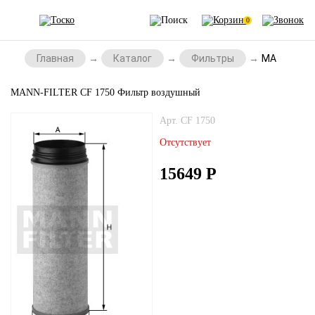
0
Главная
Каталог
Фильтры
MANN-FILTE
MANN-FILTER CF 1750 Фильтр воздушный
Арт. CF 1750
Отсутствует
15649
Р