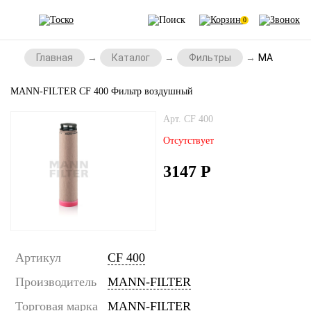
0
Главная
Каталог
Фильтры
MANN-FILTE
MANN-FILTER CF 400 Фильтр воздушный
Арт. CF 400
Отсутствует
3147
Р
Артикул
CF 400
Производитель
MANN-FILTER
Торговая марка
MANN-FILTER