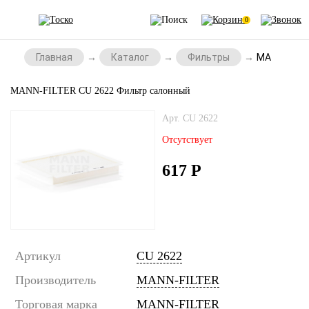
0
Главная
Каталог
Фильтры
MANN-FILTE
MANN-FILTER CU 2622 Фильтр салонный
Арт. CU 2622
Отсутствует
617
Р
Артикул
CU 2622
Производитель
MANN-FILTER
Торговая марка
MANN-FILTER