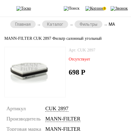
0
Главная
Каталог
Фильтры
MANN-FILTE
MANN-FILTER CUK 2897 Фильтр салонный угольный
Арт. CUK 2897
Отсутствует
698
Р
Артикул
CUK 2897
Производитель
MANN-FILTER
Торговая марка
MANN-FILTER