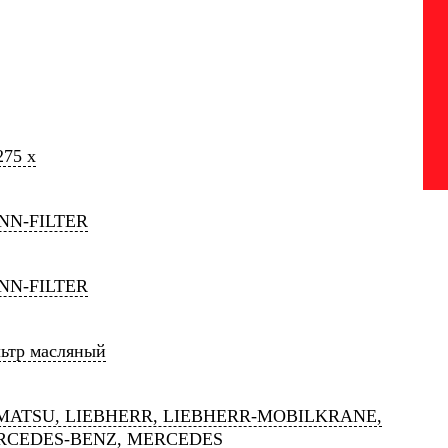
275 x
NN-FILTER
NN-FILTER
ьтр масляный
ATSU, LIEBHERR, LIEBHERR-MOBILKRANE,
RCEDES-BENZ, MERCEDES