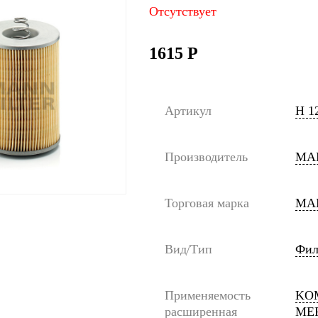
Отсутствует
1615
Р
Артикул
H 1
Производитель
MA
Торговая марка
MA
Вид/Тип
Фил
Применяемость
KOM
расширенная
ME