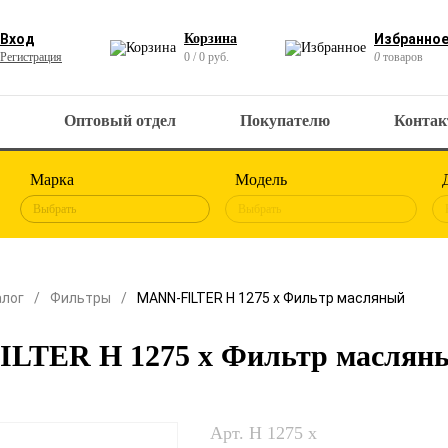
Вход
Корзина
Избранно
Регистрация
0 / 0 руб.
0
товаров
Оптовый отдел
Покупателю
Конта
Марка
Модель
Выбрать
Выбрать
алог
Фильтры
MANN-FILTER H 1275 x Фильтр масляный
LTER H 1275 x Фильтр маслян
Арт. H 1275 x