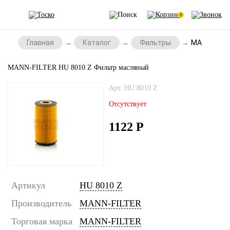
0
Главная
Каталог
Фильтры
MANN-FILTE
MANN-FILTER HU 8010 Z Фильтр масляный
Арт. HU 8010 Z
Отсутствует
1122
Р
Артикул
HU 8010 Z
Производитель
MANN-FILTER
Торговая марка
MANN-FILTER