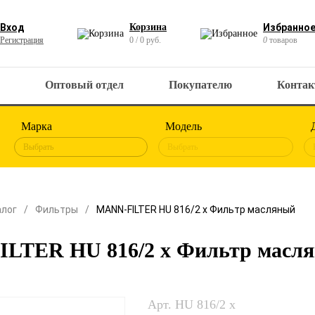
Вход
Корзина
Избранно
Регистрация
0 / 0 руб.
0
товаров
Оптовый отдел
Покупателю
Конта
Марка
Модель
Выбрать
Выбрать
алог
Фильтры
MANN-FILTER HU 816/2 x Фильтр масляный
LTER HU 816/2 x Фильтр масл
Арт. HU 816/2 x