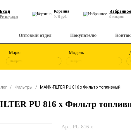
Вход
Корзина
Избранно
Регистрация
0 / 0 руб.
0
товаров
Оптовый отдел
Покупателю
Конта
Марка
Модель
Выбрать
Выбрать
алог
Фильтры
MANN-FILTER PU 816 x Фильтр топливный
LTER PU 816 x Фильтр топлив
Арт. PU 816 x