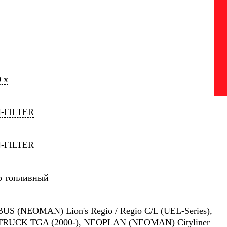
 x
-FILTER
-FILTER
р топливный
S (NEOMAN) Lion's Regio / Regio C/L (UEL-Series),
RUCK TGA (2000-), NEOPLAN (NEOMAN) Cityliner