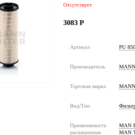
Отсутствует
3083
Р
Артикул
PU 850
Производитель
MANN
Торговая марка
MANN
Вид/Тип
Фильт
Применяемость
MAN BU
расширенная
MAN T