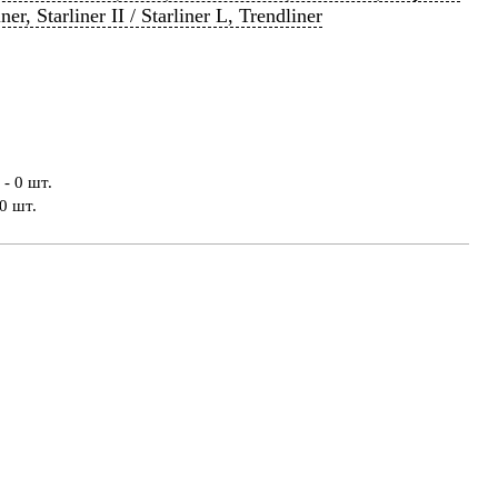
iner, Starliner II / Starliner L, Trendliner
- 0 шт.
0 шт.