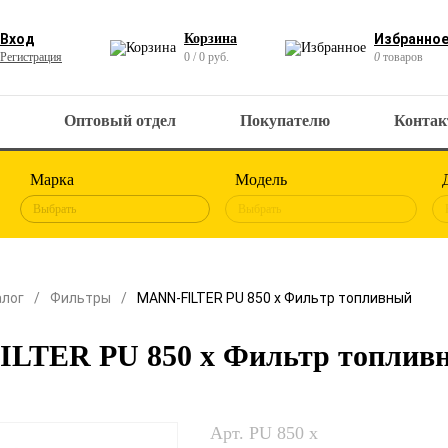
Вход
Корзина
Избранно
Регистрация
0 / 0 руб.
0
товаров
Оптовый отдел
Покупателю
Конта
Марка
Модель
Выбрать
Выбрать
алог
Фильтры
MANN-FILTER PU 850 x Фильтр топливный
LTER PU 850 x Фильтр топлив
Арт. PU 850 x