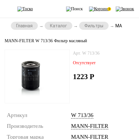
0
Главная
Каталог
Фильтры
MANN-FILT
MANN-FILTER W 713/36 Фильтр масляный
Арт. W 713/36
Отсутствует
1223
Р
Артикул
W 713/36
Производитель
MANN-FILTER
Торговая марка
MANN-FILTER