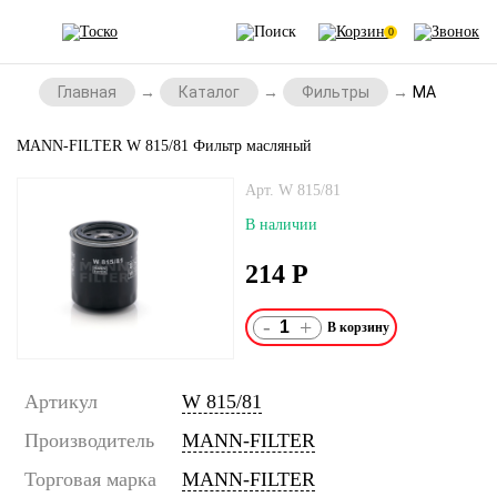
0
Главная
Каталог
Фильтры
MANN-FILT
MANN-FILTER W 815/81 Фильтр масляный
Арт. W 815/81
В наличии
214
Р
-
+
Артикул
W 815/81
Производитель
MANN-FILTER
Торговая марка
MANN-FILTER