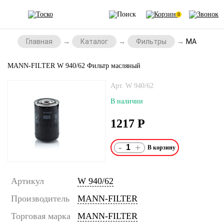
0
Главная
Каталог
Фильтры
MANN-FILT
MANN-FILTER W 940/62 Фильтр масляный
Арт. W 940/62
В наличии
1217
Р
-
+
Артикул
W 940/62
Производитель
MANN-FILTER
Торговая марка
MANN-FILTER