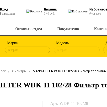
Вход
Корзина
Избранно
Регистрация
0 / 0 руб.
0
товаров
Оптовый отдел
Покупателю
Конта
Марка
Модель
Выбрать
Выбрать
алог
Фильтры
MANN-FILTER WDK 11 102/28 Фильтр топливны
LTER WDK 11 102/28 Фильтр т
Арт. WDK 11 102/28