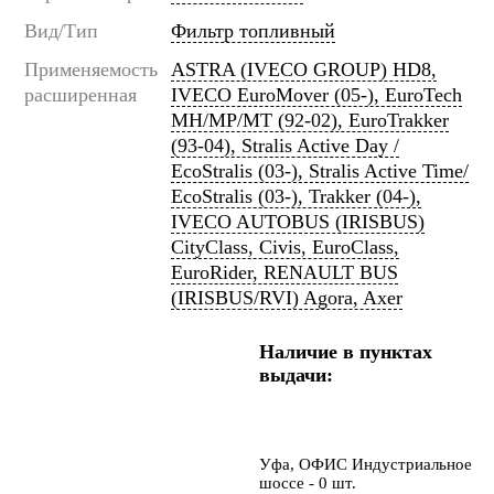
Вид/Тип
Фильтр топливный
Применяемость
ASTRA (IVECO GROUP) HD8,
расширенная
IVECO EuroMover (05-), EuroTech
MH/MP/MT (92-02), EuroTrakker
(93-04), Stralis Active Day /
EcoStralis (03-), Stralis Active Time/
EcoStralis (03-), Trakker (04-),
IVECO AUTOBUS (IRISBUS)
CityClass, Civis, EuroClass,
EuroRider, RENAULT BUS
(IRISBUS/RVI) Agora, Axer
Наличие в пунктах
выдачи:
Уфа, ОФИС Индустриальное
шоссе - 0 шт.