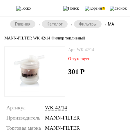
0
Главная
Каталог
Фильтры
MANN-FILTE
MANN-FILTER WK 42/14 Фильтр топливный
Арт. WK 42/14
Отсутствует
301
Р
Артикул
WK 42/14
Производитель
MANN-FILTER
Торговая марка
MANN-FILTER