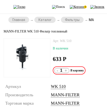
0
Главная
Каталог
Фильтры
MANN-FILT
MANN-FILTER WK 510 Фильтр топливный
Арт. WK 510
В наличии
633
Р
-
+
Артикул
WK 510
Производитель
MANN-FILTER
Торговая марка
MANN-FILTER