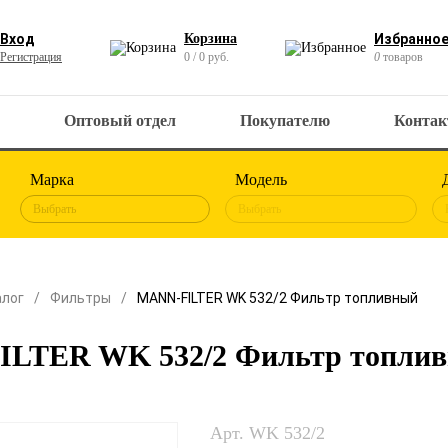
Вход
Корзина
Избранно
Регистрация
0 / 0 руб.
0
товаров
Оптовый отдел
Покупателю
Конта
Марка
Модель
Выбрать
Выбрать
алог
Фильтры
MANN-FILTER WK 532/2 Фильтр топливный
LTER WK 532/2 Фильтр топли
Арт. WK 532/2