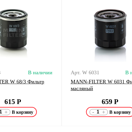
3
В наличии
Арт. W 6031
В 
ER W 68/3 Фильтр
MANN-FILTER W 6031 Фи
масляный
615
Р
659
Р
-
+
+