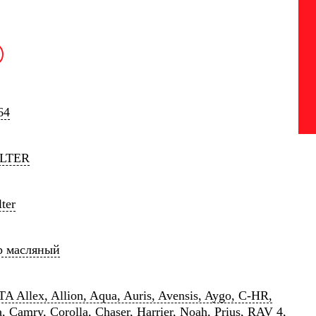
64
ILTER
ter
р масляный
 Allex, Allion, Aqua, Auris, Avensis, Aygo, C-HR,
, Camry, Corolla, Chaser, Harrier, Noah, Prius, RAV 4,