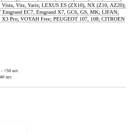
, Vista, Vitz, Yaris; LEXUS ES (ZX10), NX (Z10, AZ20);
 Emgrand EC7, Emgrand X7, GC6, GS, MK; LIFAN;
 X3 Pro; VOYAH Free; PEUGEOT 107, 108; CITROEN
- >50 шт.
40 шт.