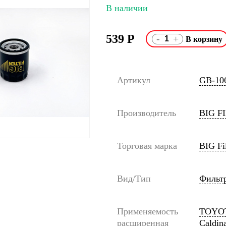
В наличии
539
Р
-
+
Артикул
GB-10
Производитель
BIG F
Торговая марка
BIG Fil
Вид/Тип
Фильт
Применяемость
TOYOTA
расширенная
Caldina