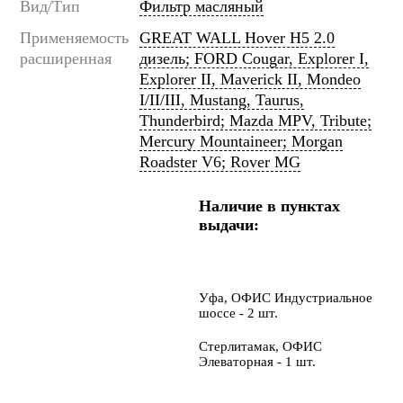
Вид/Тип
Фильтр масляный
Применяемость
GREAT WALL Hover H5 2.0
расширенная
дизель; FORD Cougar, Explorer I,
Explorer II, Maverick II, Mondeo
I/II/III, Mustang, Taurus,
Thunderbird; Mazda MPV, Tribute;
Mercury Mountaineer; Morgan
Roadster V6; Rover MG
Наличие в пунктах
выдачи:
Уфа, ОФИС Индустриальное
шоссе - 2 шт.
Стерлитамак, ОФИС
Элеваторная - 1 шт.