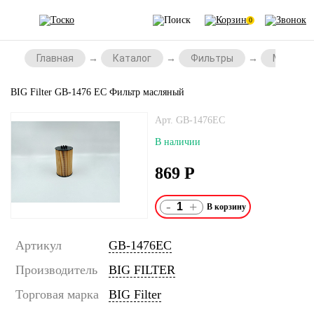
0
Главная
Каталог
Фильтры
Масляны
BIG Filter GB-1476 EC Фильтр масляный
Арт. GB-1476EC
В наличии
869
Р
-
+
Артикул
GB-1476EC
Производитель
BIG FILTER
Торговая марка
BIG Filter