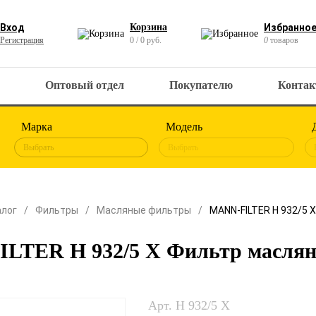
Вход
Корзина
Избранно
Регистрация
0 / 0 руб.
0
товаров
Оптовый отдел
Покупателю
Конта
Марка
Модель
Выбрать
Выбрать
алог
Фильтры
Масляные фильтры
MANN-FILTER H 932/5 
LTER H 932/5 X Фильтр масля
Арт. H 932/5 X