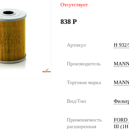
Отсутствует
838
Р
Артикул
H 932/
Производитель
MANN
Торговая марка
MANN
Вид/Тип
Фильт
Применяемость
FORD 
расширенная
III (1H