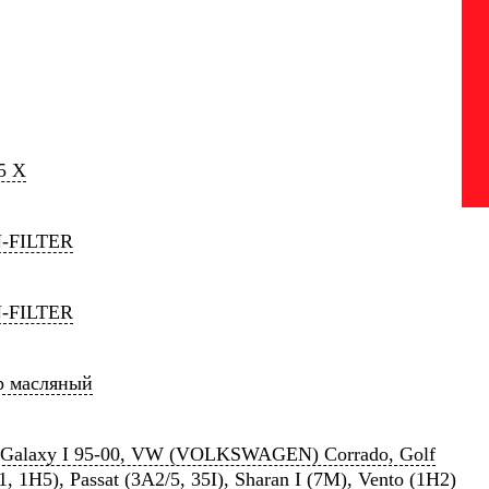
5 X
-FILTER
-FILTER
р масляный
Galaxy I 95-00, VW (VOLKSWAGEN) Corrado, Golf
1, 1H5), Passat (3A2/5, 35I), Sharan I (7M), Vento (1H2)