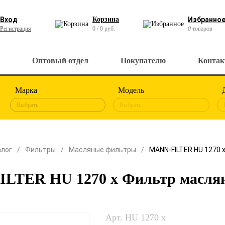
Вход
Корзина
Избранно
Регистрация
0 / 0 руб.
0
товаров
Оптовый отдел
Покупателю
Конта
Марка
Модель
Выбрать
Выбрать
алог
Фильтры
Масляные фильтры
MANN-FILTER HU 1270 
LTER HU 1270 x Фильтр масля
Арт. HU 1270 x