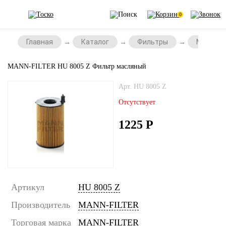
0
Главная
Каталог
Фильтры
Масляны
MANN-FILTER HU 8005 Z Фильтр масляный
Арт. HU 8005 Z
Отсутствует
1225
Р
Артикул
HU 8005 Z
Производитель
MANN-FILTER
Торговая марка
MANN-FILTER