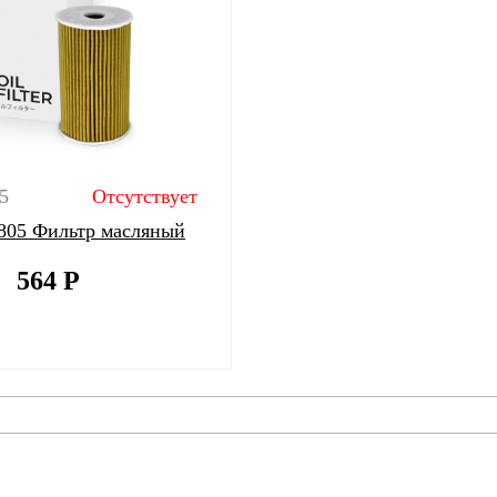
5
Отсутствует
805 Фильтр масляный
564
Р