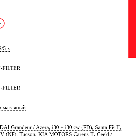
/5 x
-FILTER
-FILTER
р масляный
I Grandeur / Azera, i30 + i30 cw (FD), Santa Fй II,
 V (NF), Tucson, KIA MOTORS Carens II, Cee'd /