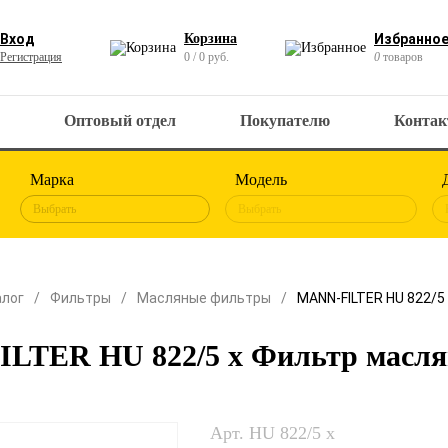
Вход
Корзина
Избранно
Регистрация
0 / 0 руб.
0
товаров
Оптовый отдел
Покупателю
Конта
Марка
Модель
Выбрать
Выбрать
алог
Фильтры
Масляные фильтры
MANN-FILTER HU 822/5
LTER HU 822/5 x Фильтр масл
Арт. HU 822/5 x