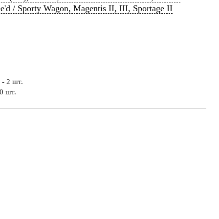
'd / Sporty Wagon, Magentis II, III, Sportage II
- 2 шт.
0 шт.