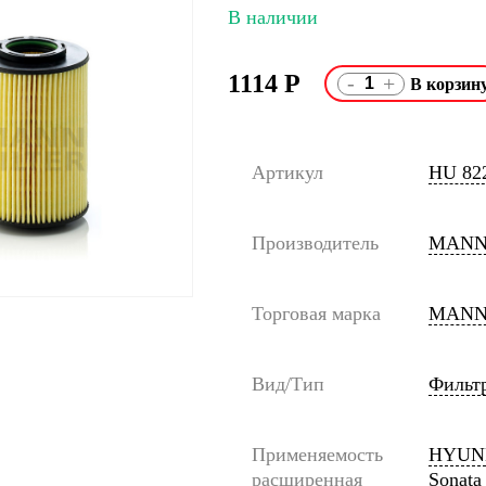
В наличии
1114
Р
-
+
Артикул
HU 822
Производитель
MANN
Торговая марка
MANN
Вид/Тип
Фильт
Применяемость
HYUNDA
расширенная
Sonata