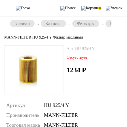
0
Главная
Каталог
Фильтры
Масляны
MANN-FILTER HU 925/4 Y Фильтр масляный
Арт. HU 925/4 Y
Отсутствует
1234
Р
Артикул
HU 925/4 Y
Производитель
MANN-FILTER
Торговая марка
MANN-FILTER