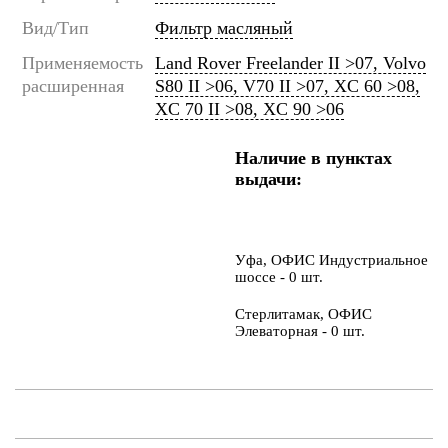
Вид/Тип
Фильтр масляный
Применяемость
Land Rover Freelander II >07, Volvo
расширенная
S80 II >06, V70 II >07, XC 60 >08,
XC 70 II >08, XC 90 >06
Наличие в пунктах
выдачи:
Уфа, ОФИС Индустриальное
шоссе - 0 шт.
Стерлитамак, ОФИС
Элеваторная - 0 шт.