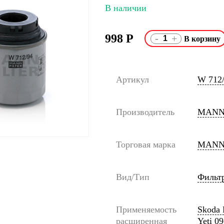
В наличии
998
Р
-
+
Артикул
W 712
Производитель
MANN
Торговая марка
MANN
Вид/Тип
Фильт
Применяемость
Skoda F
расширенная
Yeti 09