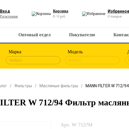
Вход
Корзина
Избранно
Регистрация
0 / 0 руб.
0
товаров
Оптовый отдел
Покупателю
Конта
Марка
Модель
Выбрать
Выбрать
алог
Фильтры
Масляные фильтры
MANN-FILTER W 712/9
LTER W 712/94 Фильтр маслян
Арт. W 712/94