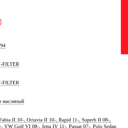
/94
-FILTER
-FILTER
р масляный
abia II 10-, Octavia II 10-, Rapid 11-, Superb II 08-,
-, VW Golf VI 08-, Jetta IV 11-, Passat 07-, Polo Sedan