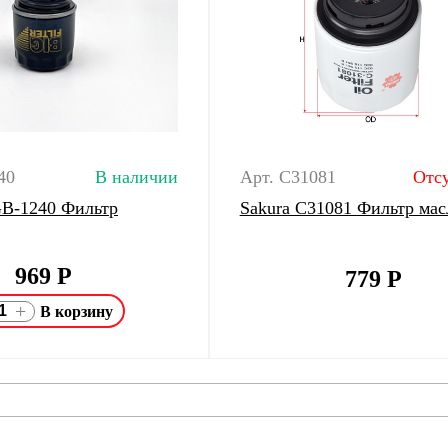
40
В наличии
Арт. C31081
Отсу
 GB-1240 Фильтр
Sakura C31081 Фильтр ма
969
Р
779
Р
+