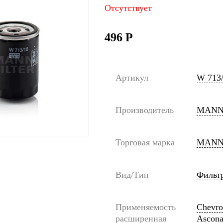
Отсутствует
496
Р
Артикул
W 713
Производитель
MANN
Торговая марка
MANN
Вид/Тип
Фильт
Применяемость
Chevro
расширенная
Ascona