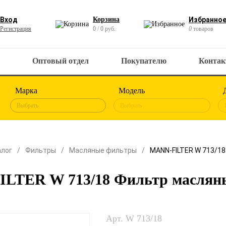
Вход
Корзина
Избранно
Регистрация
0 / 0 руб.
0
товаров
Оптовый отдел
Покупателю
Конта
Марка
Модель
Выбрать
Выбрать
алог
Фильтры
Масляные фильтры
MANN-FILTER W 713/1
LTER W 713/18 Фильтр маслян
Арт. W 713/18