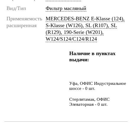
Вид/Тип
Фильтр масляный
Применяемость
MERCEDES-BENZ E-Klasse (124),
расширенная
S-Klasse (W126), SL (R107), SL
(R129), 190-Serie (W201),
W124/S124/C124/R124
Наличие в пунктах
выдачи:
Уфа, ОФИС Индустриальное
шоссе - 0 шт.
Стерлитамак, ОФИС
Элеваторная - 0 шт.