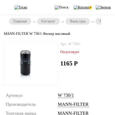
0
Главная
Каталог
Фильтры
Масляны
MANN-FILTER W 730/1 Фильтр масляный
Арт. W 730/1
Отсутствует
1165
Р
Артикул
W 730/1
Производитель
MANN-FILTER
Торговая марка
MANN-FILTER