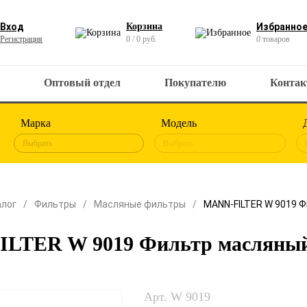
Вход
Корзина
Избранно
Регистрация
0 / 0 руб.
0
товаров
Оптовый отдел
Покупателю
Конта
Марка
Модель
Выбрать
Выбрать
алог
Фильтры
Масляные фильтры
MANN-FILTER W 9019 
LTER W 9019 Фильтр масляны
Арт. W 9019