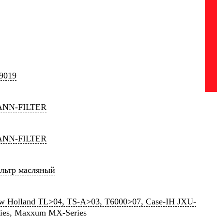
9019
NN-FILTER
NN-FILTER
льтр масляный
w Holland TL>04, TS-A>03, T6000>07, Case-IH JXU-
ries, Maxxum MX-Series