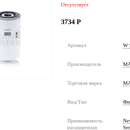
Отсутствует
3734
Р
Артикул
W 
Производитель
MA
Торговая марка
MA
Вид/Тип
Фи
Применяемость
Ne
расширенная
Se