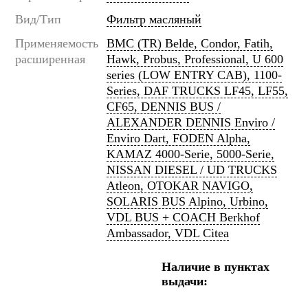
Вид/Тип
Фильтр масляный
Применяемость
BMC (TR) Belde, Condor, Fatih,
расширенная
Hawk, Probus, Professional, U 600
series (LOW ENTRY CAB), 1100-
Series, DAF TRUCKS LF45, LF55,
CF65, DENNIS BUS /
ALEXANDER DENNIS Enviro /
Enviro Dart, FODEN Alpha,
KAMAZ 4000-Serie, 5000-Serie,
NISSAN DIESEL / UD TRUCKS
Atleon, OTOKAR NAVIGO,
SOLARIS BUS Alpino, Urbino,
VDL BUS + COACH Berkhof
Ambassador, VDL Citea
Наличие в пунктах
выдачи: