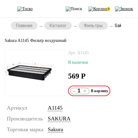
0
Главная
Каталог
Фильтры
Sakura A1
Sakura A1145 Фильтр воздушный
Арт. A1145
В наличии
569
Р
-
+
Артикул
A1145
Производитель
SAKURA
Торговая марка
Sakura