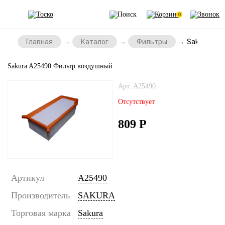
0
Главная
Каталог
Фильтры
Sakura A2
Sakura A25490 Фильтр воздушный
Арт. A25490
Отсутствует
809
Р
Артикул
A25490
Производитель
SAKURA
Торговая марка
Sakura