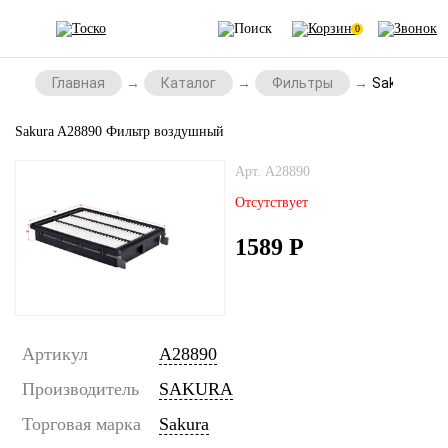
0
Главная
Каталог
Фильтры
Sakura A2
Sakura A28890 Фильтр воздушный
Арт. A28890
Отсутствует
1589
Р
Артикул
A28890
Производитель
SAKURA
Торговая марка
Sakura