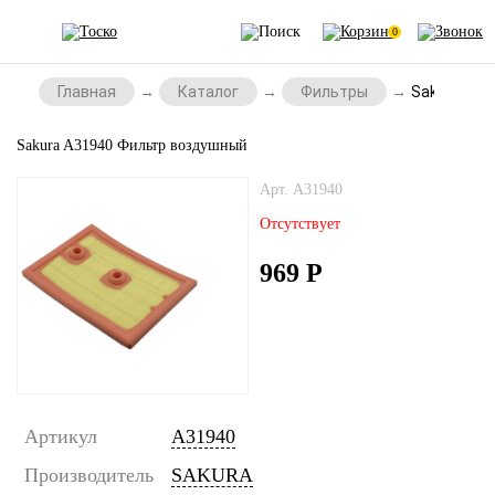
0
Главная
Каталог
Фильтры
Sakura A3
Sakura A31940 Фильтр воздушный
Арт. A31940
Отсутствует
969
Р
Артикул
A31940
Производитель
SAKURA